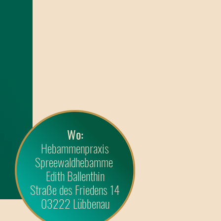
Wo:
Hebammenpraxis
Spreewaldhebamme
Edith Ballenthin
Straße des Friedens 14
03222 Lübbenau