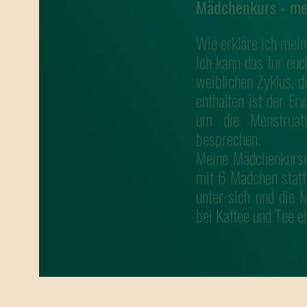
Mädchenkurs - mei
Wie erkläre ich mein
Ich kann das für eu
weiblichen Zyklus, d
enthalten ist der E
um die Menstruat
besprechen.
Meine Mädchenkurse
mit 6 Mädchen statt
unter sich und die
bei Kaffee und Tee e