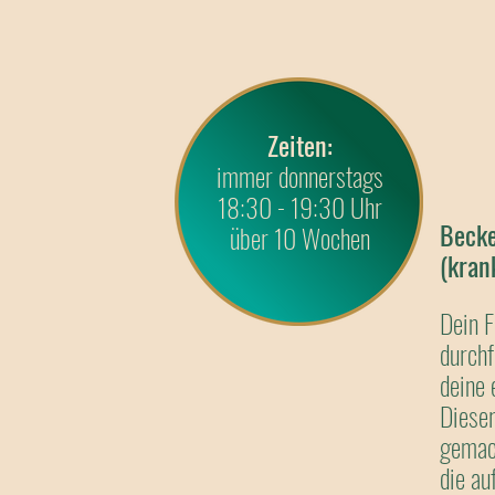
Zeiten:
immer donnerstags
18:30 - 19:30 Uhr
Becke
über 10 Wochen
(kran
Dein F
durchf
deine 
Dieser
gemac
die a