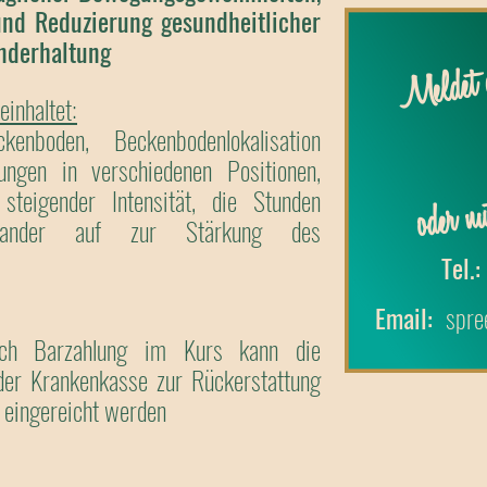
nd Reduzierung gesundheitlicher
nderhaltung
Meldet e
inhaltet:
enboden, Beckenbodenlokalisation
bungen in verschiedenen Positionen,
oder nu
steigender Intensität, die Stunden
nander auf zur Stärkung des
Tel.:
Email:
spre
nach Barzahlung im Kurs kann die
der Krankenkasse zur Rückerstattung
 eingereicht werden