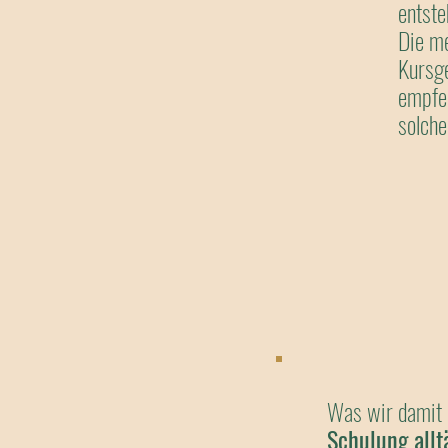
entst
Die me
Kursge
empfeh
solche
Was wir damit 
Schulung all