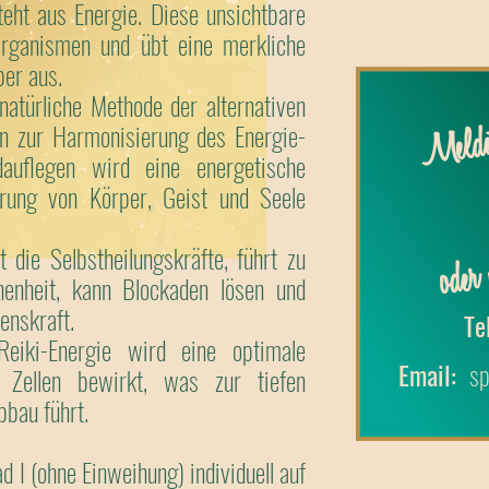
eht aus Energie. Diese unsichtbare
 Organismen und übt eine merkliche
er aus.
 natürliche Methode der alternativen
Meldet
n zur Harmonisierung des Energie-
dauflegen wird eine energetische
rung von Körper, Geist und Seele
oder 
t die Selbstheilungskräfte, führt zu
henheit, kann Blockaden lösen und
enskraft.
Tel
iki-Energie wird eine optimale
Email:
s
r Zellen bewirkt, was zur tiefen
bau führt.
d I (ohne Einweihung) individuell auf