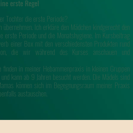
ne erste Regel
er Tochter die erste Periode?
ch übernehmen. Ich erkläre den Mädchen kindgerecht den
ie erste Periode und die Monatshygiene. Im Kursbeitrag
rwerb einer Box mit den verschiedensten Produkten rund
ion, die wir während des Kurses anschauen und
 finden in meiner Hebammenpraxis in kleinen Gruppen
 und kann ab 9 Jahren besucht werden. Die Mädels sind
 Mamas können sich im Begegnungsraum meiner Praxis
benfalls austauschen.